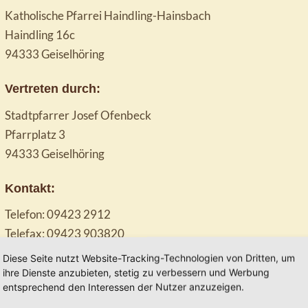
Katholische Pfarrei Haindling-Hainsbach
Haindling 16c
94333 Geiselhöring
Vertreten durch:
Stadtpfarrer Josef Ofenbeck
Pfarrplatz 3
94333 Geiselhöring
Kontakt:
Telefon: 09423 2912
Telefax: 09423 903820
E-Mail:
geiselhoering@kirche-bayern.de
Diese Seite nutzt Website-Tracking-Technologien von Dritten, um
ihre Dienste anzubieten, stetig zu verbessern und Werbung
Verantwortlich für den Inhalt nach § 55 Abs. 2 RStV
entsprechend den Interessen der Nutzer anzuzeigen.