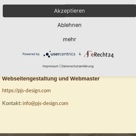
Stadtpfarrer Josef Ofenbeck
Akzeptieren
Pfarramt Geiselhöring
Pfarrplatz 3
Ablehnen
94333 Geiselhöring
mehr
Streitschlichtung
Wir sind nicht bereit oder verpflichtet, an Streitbeilegungsv
Powered by
&
Verbraucherschlichtungsstelle teilzunehmen.
Impressum
|
Datenschutzerklärung
Webseitengestaltung und Webmaster
https://pjs-design.com
Kontakt:
info@pjs-design.com